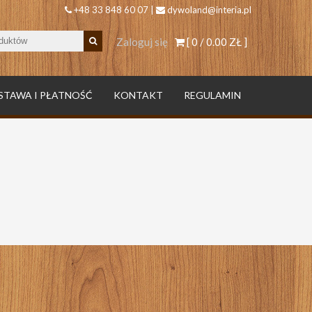
+48 33 848 60 07 |
dywoland@interia.pl
Zaloguj się
[ 0 /
0.00 ZŁ
]
STAWA I PŁATNOŚĆ
KONTAKT
REGULAMIN