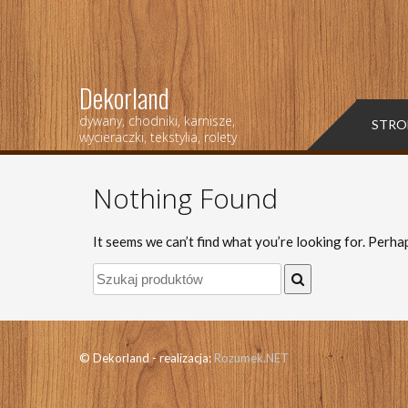
Dekorland
dywany, chodniki, karnisze,
STRO
wycieraczki, tekstylia, rolety
Nothing Found
It seems we can’t find what you’re looking for. Perha
© Dekorland - realizacja:
Rozumek.NET