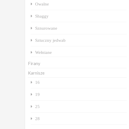
Owalne
Shaggy
Sznurowane
Sztuczny jedwab
Wełniane
Firany
Karnisze
16
19
25
28