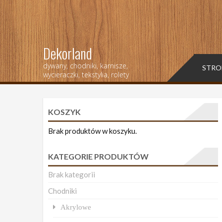
Dekorland
dywany, chodniki, karnisze,
STRO
wycieraczki, tekstylia, rolety
KOSZYK
Brak produktów w koszyku.
KATEGORIE PRODUKTÓW
Brak kategorii
Chodniki
Akrylowe