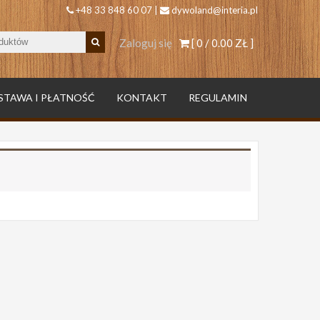
+48 33 848 60 07 |
dywoland@interia.pl
Zaloguj się
[ 0 /
0.00 ZŁ
]
STAWA I PŁATNOŚĆ
KONTAKT
REGULAMIN