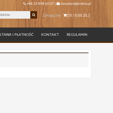
+48 33 848 60 07 |
dywoland@interia.pl
Zaloguj się
[ 0 /
0.00 ZŁ
]
STAWA I PŁATNOŚĆ
KONTAKT
REGULAMIN