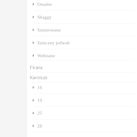
Owalne
Shaggy
Sznurowane
Sztuczny jedwab
Wełniane
Firany
Karnisze
16
19
25
28