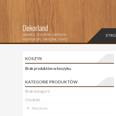
Dekorland
dywany, chodniki, karnisze,
STRO
wycieraczki, tekstylia, rolety
KOSZYK
Brak produktów w koszyku.
KATEGORIE PRODUKTÓW
Brak kategorii
Chodniki
Akrylowe