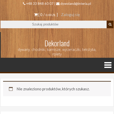
+48 33 848 60 07 |
dywoland@interia.pl
[ 0 /
]
Zaloguj się
0.00 ZŁ
Dekorland
dywany, chodniki, karnisze, wycieraczki, tekstylia,
rolety
Nie znaleziono produktów, których szukasz.