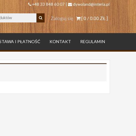
+48 33 848 60 07 |
dywoland@interia.pl
Zaloguj się
[ 0 /
0.00 ZŁ
]
STAWA I PŁATNOŚĆ
KONTAKT
REGULAMIN