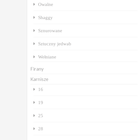
Owalne
Shaggy
Sznurowane
Sztuczny jedwab
Wełniane
Firany
Karnisze
16
19
25
28