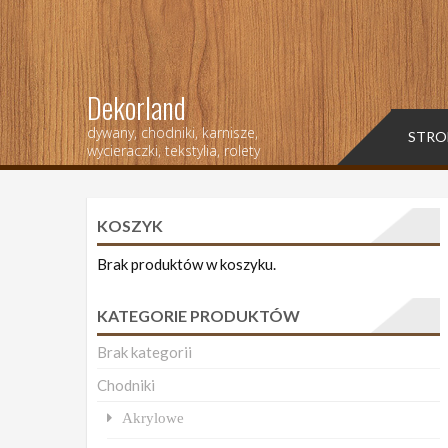
Dekorland
dywany, chodniki, karnisze,
STRO
wycieraczki, tekstylia, rolety
KOSZYK
Brak produktów w koszyku.
KATEGORIE PRODUKTÓW
Brak kategorii
Chodniki
Akrylowe