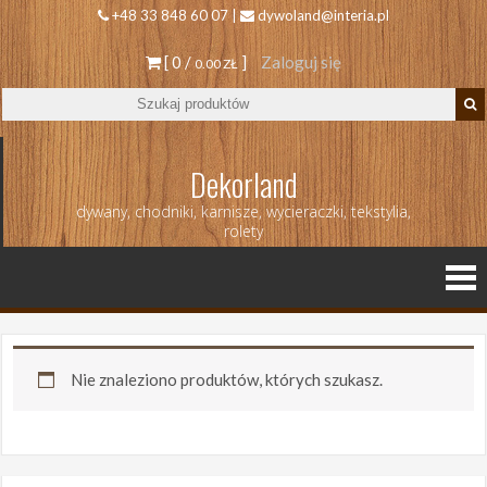
+48 33 848 60 07 |
dywoland@interia.pl
[ 0 /
]
Zaloguj się
0.00 ZŁ
Dekorland
dywany, chodniki, karnisze, wycieraczki, tekstylia,
rolety
Nie znaleziono produktów, których szukasz.