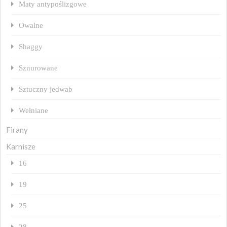
Maty antypoślizgowe
Owalne
Shaggy
Sznurowane
Sztuczny jedwab
Wełniane
Firany
Karnisze
16
19
25
28