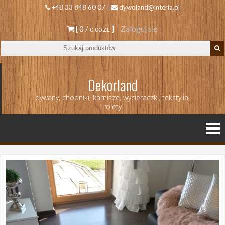
+48 33 848 60 07 |
dywoland@interia.pl
[ 0 /
]
Zaloguj się
0.00 ZŁ
Dekorland
dywany, chodniki, karnisze, wycieraczki, tekstylia,
rolety