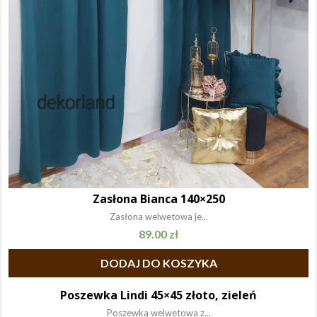
Zasłona Bianca 140×250
Zasłona welwetowa je...
89.00
zł
DODAJ DO KOSZYKA
Poszewka Lindi 45×45 złoto, zieleń
Poszewka welwetowa z...