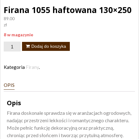
Firana 1055 haftowana 130×250
89.00
zł
8 w magazynie
ilość
Dodaj do koszyka
Firana
1055
Kategoria
Firany
.
haftowana
130x250
OPIS
Opis
Firana doskonale sprawdza się w aranżacjach ogrodowych,
nadając przestrzeni lekkości i romantycznego charakteru.
Może pełnic funkcję dekoracyjną oraz praktyczną,
chroniąc przed słońcem i tworząc przytulną atmosferę.