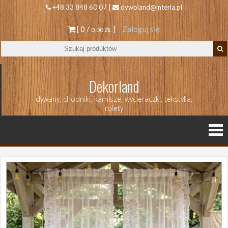
+48 33 848 60 07 |
dywoland@interia.pl
[ 0 /
]
Zaloguj się
0.00 ZŁ
Dekorland
dywany, chodniki, karnisze, wycieraczki, tekstylia,
rolety