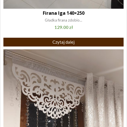
Firana Iga 140×250
Gładka firana zdobio...
129.00
zł
Czytaj dalej