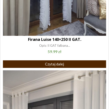
Firana Luise 140×250 II GAT.
Opis: II GAT falbana...
59.99
zł
Czytaj dalej