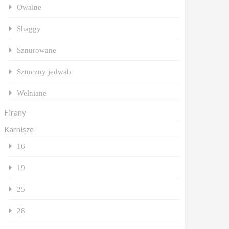
Owalne
Shaggy
Sznurowane
Sztuczny jedwab
Wełniane
Firany
Karnisze
16
19
25
28