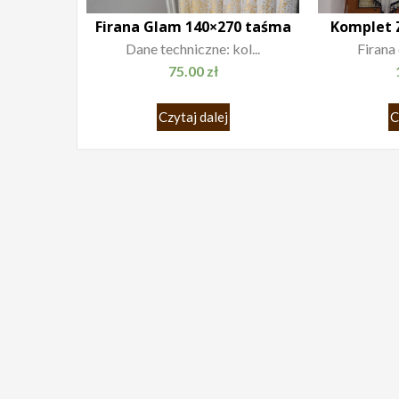
Firana Glam 140×270 taśma
Komplet 
Dane techniczne: kol...
Firana 
75.00
zł
Czytaj dalej
C