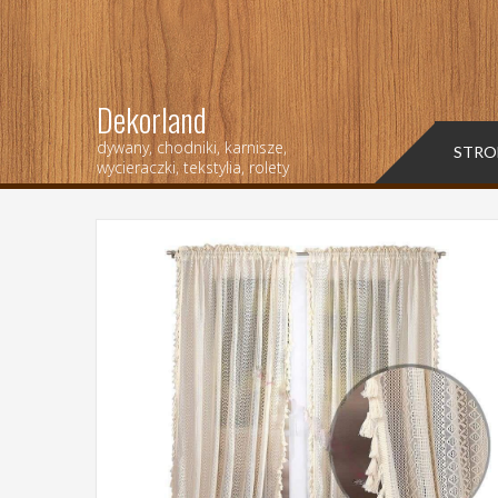
Dekorland
dywany, chodniki, karnisze,
STRO
wycieraczki, tekstylia, rolety