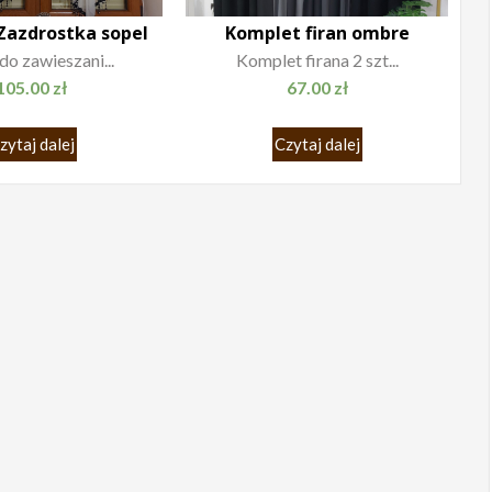
Zazdrostka sopel
Komplet firan ombre
do zawieszani...
Komplet firana 2 szt...
105.00
zł
67.00
zł
zytaj dalej
Czytaj dalej