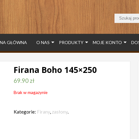
NA GŁÓWNA
O NAS
PRODUKTY
MOJE KONTO
DO
Firana Boho 145×250
69.90
zł
Brak w magazynie
Kategorie:
Firany
,
zasłony
.