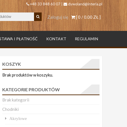
+48 33 848 60 07 |
dywoland@interia.pl
Zaloguj się
[ 0 /
0.00 ZŁ
]
STAWA I PŁATNOŚĆ
KONTAKT
REGULAMIN
KOSZYK
Brak produktów w koszyku.
KATEGORIE PRODUKTÓW
Brak kategorii
Chodniki
Akrylowe