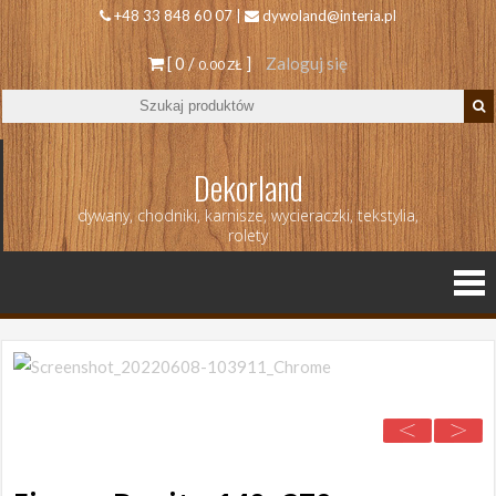
+48 33 848 60 07 |
dywoland@interia.pl
[ 0 /
]
Zaloguj się
0.00 ZŁ
Dekorland
dywany, chodniki, karnisze, wycieraczki, tekstylia,
rolety