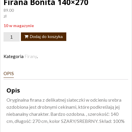
Firana Bonita 140×270
89.00
zł
10 w magazynie
ilość
Dodaj do koszyka
Firana
Bonita
Kategoria
Firany
.
140x270
OPIS
Opis
Oryginalna firana z delikatnej siateczki w odcieniu srebra
ozdobiona jest drobnymi cekinami, które podkreślają jej
niebanalny charakter. Bardzo ozdobna. , szerokość: 140
cm, długość: 270 cm, kolor SZARY/SREBRNY. Skład: 100%