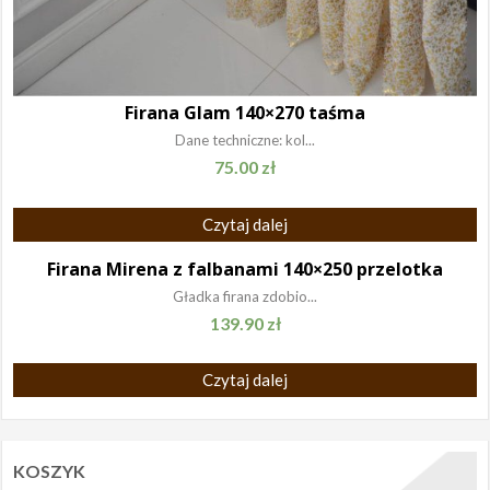
Firana Glam 140×270 taśma
Dane techniczne: kol...
75.00
zł
Czytaj dalej
Firana Mirena z falbanami 140×250 przelotka
Gładka firana zdobio...
139.90
zł
Czytaj dalej
KOSZYK