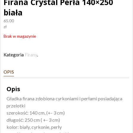
Firana Crystal Perła 140×250
biała
65.00
zł
Brak w magazynie
Kategoria
Firany
.
OPIS
Opis
Gładka firana zdobiona cyrkoniami i perłami posiadająca
przelotki
szerokość: 140 cm, (+- 3 cm)
długość: 250 cm ( +- 3 cm)
kolor: biały, cyrkonie, perły