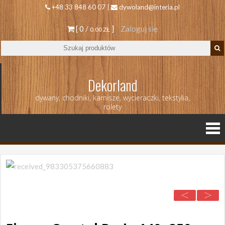
+48 33 848 60 07 |
dywoland@interia.pl
[ 0 /
]
Zaloguj się
0.00 ZŁ
Dekorland
dywany, chodniki, karnisze, wycieraczki, tekstylia,
rolety