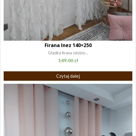
Firana Inez 140×250
Gładka firana zdobio...
149.00
zł
Czytaj dalej