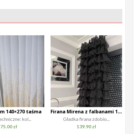
am 140×270 taśma
Firana Mirena z falbanami 140×250 przelotka
chniczne: kol...
Gładka firana zdobio...
75.00
zł
139.90
zł