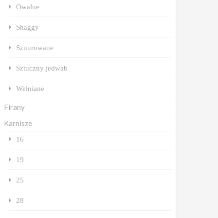
Owalne
Shaggy
Sznurowane
Sztuczny jedwab
Wełniane
Firany
Karnisze
16
19
25
28