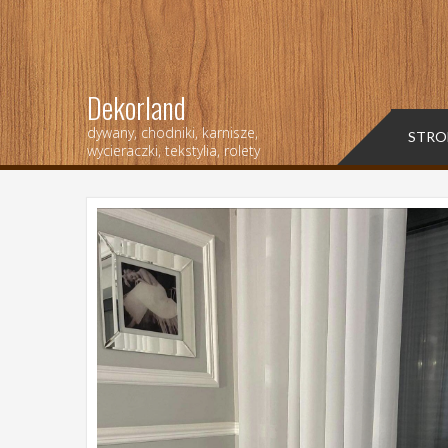
Dekorland
dywany, chodniki, karnisze,
STRO
wycieraczki, tekstylia, rolety