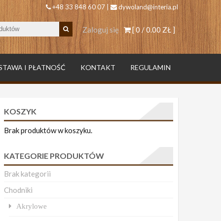
+48 33 848 60 07 |
dywoland@interia.pl
Zaloguj się
[ 0 /
0.00 ZŁ
]
STAWA I PŁATNOŚĆ
KONTAKT
REGULAMIN
KOSZYK
Brak produktów w koszyku.
KATEGORIE PRODUKTÓW
Brak kategorii
Chodniki
Akrylowe