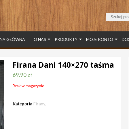
NA GŁÓWNA
O NAS
PRODUKTY
MOJE KONTO
DO
Firana Dani 140×270 taśma
69.90
zł
Brak w magazynie
Kategoria
Firany
.