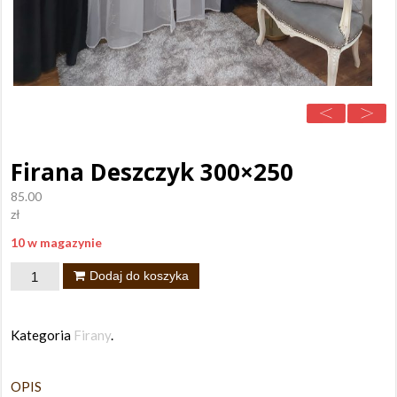
Firana Deszczyk 300×250
85.00
zł
10 w magazynie
ilość
Dodaj do koszyka
Firana
Deszczyk
Kategoria
Firany
.
300x250
OPIS