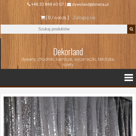
+48 33 848 60 07 |
dywoland@interia.pl
[ 0 /
]
Zaloguj się
0.00 ZŁ
Dekorland
dywany, chodniki, karnisze, wycieraczki, tekstylia,
rolety