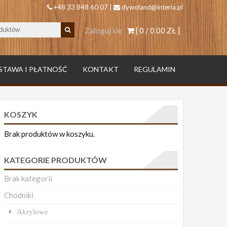
+48 33 848 60 07 |
dywoland@interia.pl
Zaloguj się
[ 0 /
0.00 ZŁ
]
STAWA I PŁATNOŚĆ
KONTAKT
REGULAMIN
KOSZYK
Brak produktów w koszyku.
KATEGORIE PRODUKTÓW
Brak kategorii
Chodniki
Akrylowe