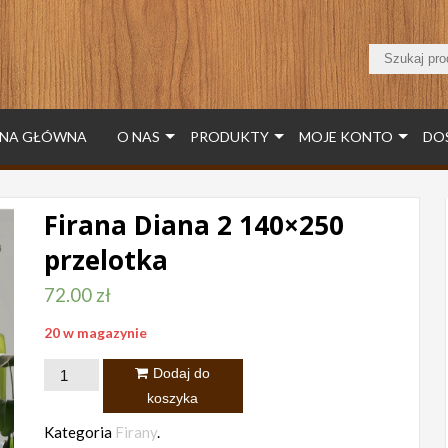
NA GŁÓWNA
O NAS
PRODUKTY
MOJE KONTO
DO
Firana Diana 2 140×250
przelotka
72.00
zł
20 w magazynie
ilość
Dodaj do
Firana
koszyka
Diana
Kategoria
Firany
.