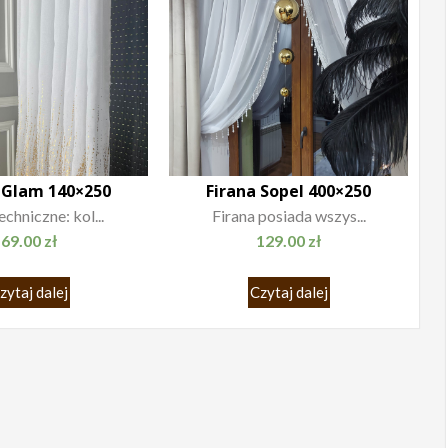
 Glam 140×250
Firana Sopel 400×250
chniczne: kol...
Firana posiada wszys...
69.00
zł
129.00
zł
zytaj dalej
Czytaj dalej