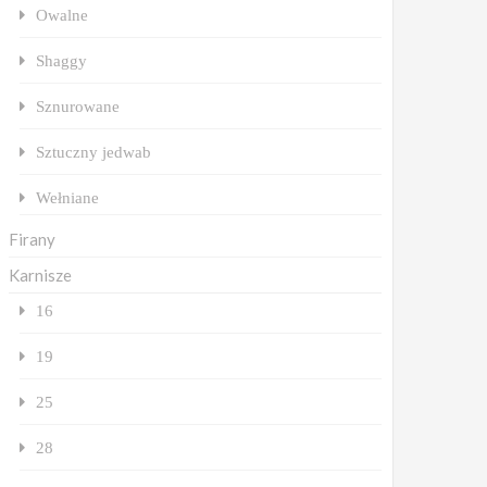
Owalne
Shaggy
Sznurowane
Sztuczny jedwab
Wełniane
Firany
Karnisze
16
19
25
28