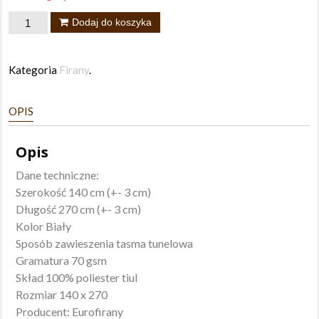
ilość
Dodaj do koszyka
Firana
Diana
Kategoria
Firany
.
2
140x270
OPIS
taśma
Opis
Dane techniczne:
Szerokość 140 cm (+- 3 cm)
Długość 270 cm (+- 3 cm)
Kolor Biały
Sposób zawieszenia tasma tunelowa
Gramatura 70 gsm
Skład 100% poliester tiul
Rozmiar 140 x 270
Producent: Eurofirany