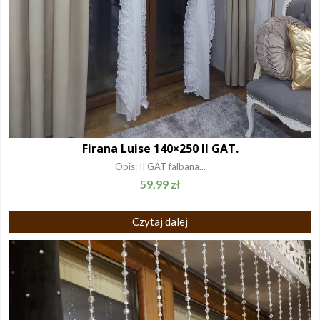
Firana Luise 140×250 II GAT.
Opis: II GAT falbana...
59.99
zł
Czytaj dalej