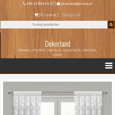
+48 33 848 60 07 |
dywoland@interia.pl
[ 0 /
]
Zaloguj się
0.00 ZŁ
Dekorland
dywany, chodniki, karnisze, wycieraczki, tekstylia,
rolety