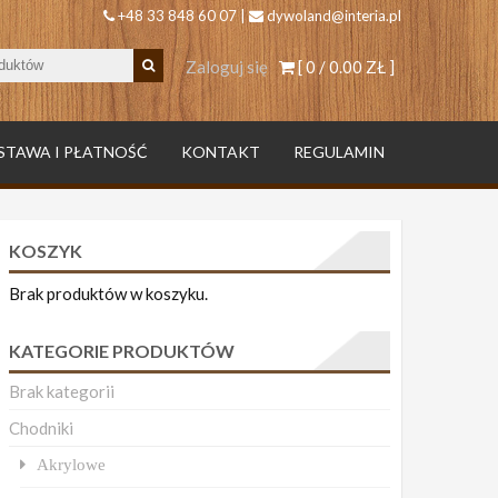
+48 33 848 60 07 |
dywoland@interia.pl
Zaloguj się
[ 0 /
0.00 ZŁ
]
STAWA I PŁATNOŚĆ
KONTAKT
REGULAMIN
KOSZYK
Brak produktów w koszyku.
KATEGORIE PRODUKTÓW
Brak kategorii
Chodniki
Akrylowe