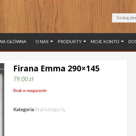
NA GŁÓWNA
O NAS
PRODUKTY
MOJE KONTO
DO
Firana Emma 290×145
79.00
zł
Brak w magazynie
Kategoria
Brak kategorii
.