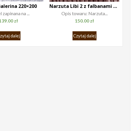
Balerina 220×200
Narzuta Libi 2 z falbanami brudny róż
l zapinana na ...
Opis towaru: Narzuta...
139.00
zł
150.00
zł
zytaj dalej
Czytaj dalej