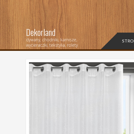
Dekorland
dywany, chodniki, karnisze,
STRO
wycieraczki, tekstylia, rolety