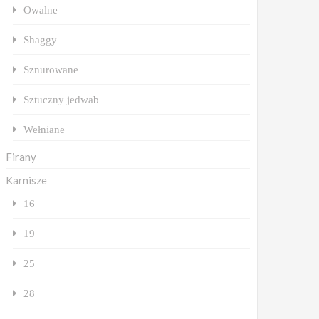
Owalne
Shaggy
Sznurowane
Sztuczny jedwab
Wełniane
Firany
Karnisze
16
19
25
28