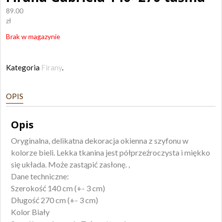
89.00
zł
Brak w magazynie
Kategoria
Firany
.
OPIS
Opis
Oryginalna, delikatna dekoracja okienna z szyfonu w
kolorze bieli. Lekka tkanina jest półprzeźroczysta i miękko
się układa. Może zastąpić zasłonę. ,
Dane techniczne:
Szerokość 140 cm (+- 3 cm)
Długość 270 cm (+- 3 cm)
Kolor Biały