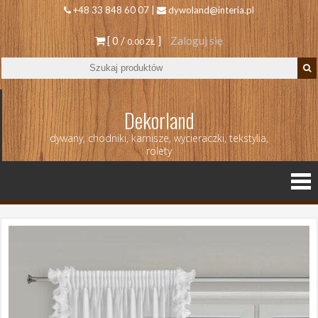
+48 33 848 60 07 |
dywoland@interia.pl
[ 0 /
]
Zaloguj się
0.00 ZŁ
Dekorland
dywany, chodniki, karnisze, wycieraczki, tekstylia,
rolety