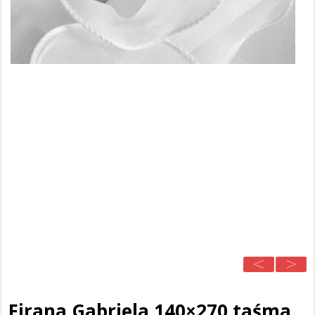
Firana Gabriela 140×270 taśma