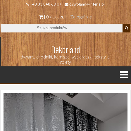
+48 33 848 60 07 |
dywoland@interia.pl
[ 0 /
]
Zaloguj się
0.00 ZŁ
Dekorland
dywany, chodniki, karnisze, wycieraczki, tekstylia,
rolety