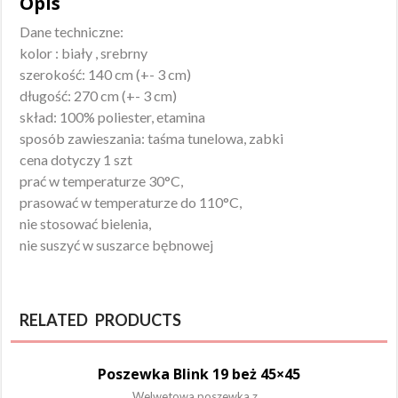
Opis
Dane techniczne:
kolor : biały , srebrny
szerokość: 140 cm (+- 3 cm)
długość: 270 cm (+- 3 cm)
skład: 100% poliester, etamina
sposób zawieszania: taśma tunelowa, zabki
cena dotyczy 1 szt
prać w temperaturze 30°C,
prasować w temperaturze do 110°C,
nie stosować bielenia,
nie suszyć w suszarce bębnowej
RELATED PRODUCTS
Poszewka Blink 19 beż 45×45
Welwetowa poszewka z...