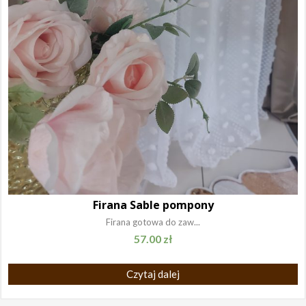
Firana Sable pompony
Firana gotowa do zaw...
57.00
zł
Czytaj dalej