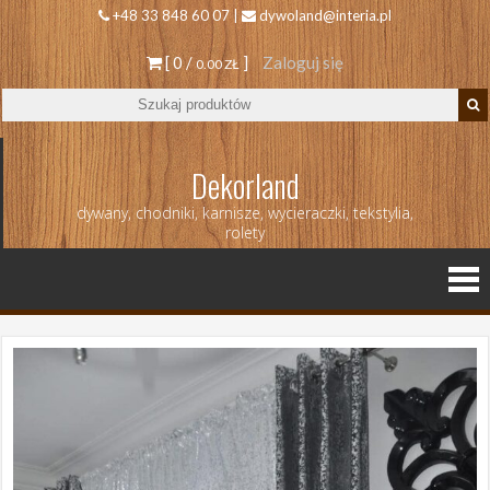
+48 33 848 60 07 |
dywoland@interia.pl
[ 0 /
]
Zaloguj się
0.00 ZŁ
Dekorland
dywany, chodniki, karnisze, wycieraczki, tekstylia,
rolety