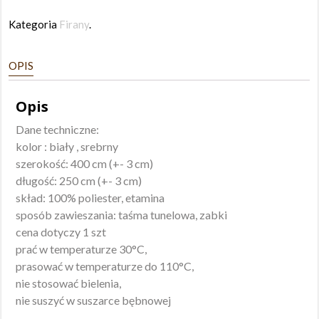
Kategoria
Firany
.
OPIS
Opis
Dane techniczne:
kolor : biały , srebrny
szerokość: 400 cm (+- 3 cm)
długość: 250 cm (+- 3 cm)
skład: 100% poliester, etamina
sposób zawieszania: taśma tunelowa, zabki
cena dotyczy 1 szt
prać w temperaturze 30°C,
prasować w temperaturze do 110°C,
nie stosować bielenia,
nie suszyć w suszarce bębnowej