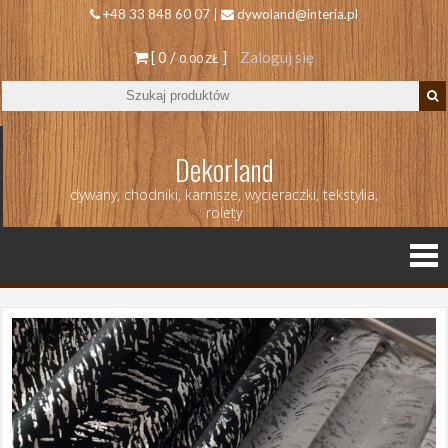
+48 33 848 60 07 |
dywoland@interia.pl
[ 0 /
]
Zaloguj się
0.00 ZŁ
Dekorland
dywany, chodniki, karnisze, wycieraczki, tekstylia,
rolety