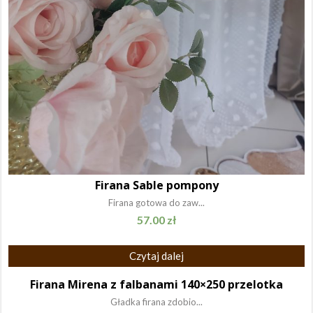
Firana Sable pompony
Firana gotowa do zaw...
57.00
zł
Czytaj dalej
Firana Mirena z falbanami 140×250 przelotka
Gładka firana zdobio...