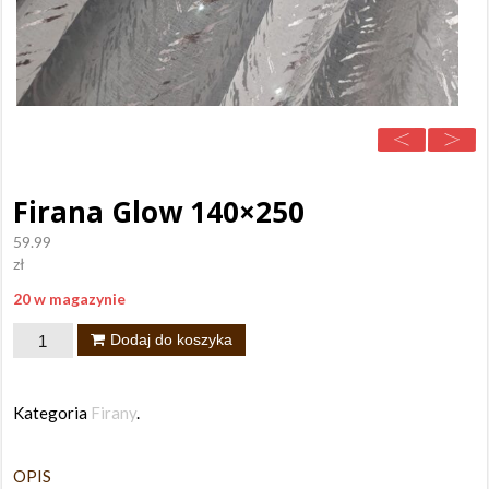
Firana Glow 140×250
59.99
zł
20 w magazynie
ilość
Dodaj do koszyka
Firana
Glow
Kategoria
Firany
.
140x250
OPIS