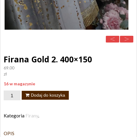
Firana Gold 2. 400×150
69.00
zł
16 w magazynie
ilość
Dodaj do koszyka
Firana
Gold
Kategoria
Firany
.
2.
400x150
OPIS