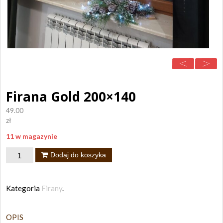
Firana Gold 200×140
49.00
zł
11 w magazynie
ilość
Dodaj do koszyka
Firana
Gold
Kategoria
Firany
.
200x140
OPIS