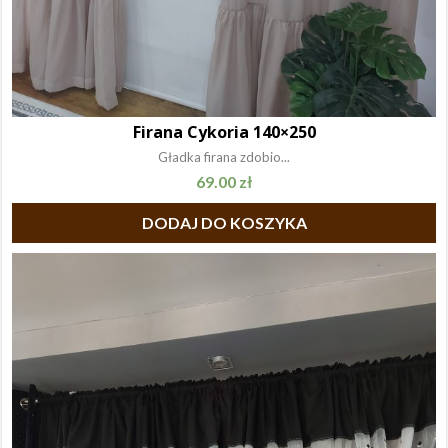
Firana Cykoria 140×250
Gładka firana zdobio...
69.00
zł
DODAJ DO KOSZYKA