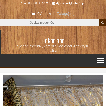
+48 33 848 60 07 |
dywoland@interia.pl
[ 0 /
]
Zaloguj się
0.00 ZŁ
Dekorland
dywany, chodniki, karnisze, wycieraczki, tekstylia,
rolety