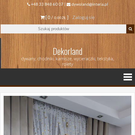
+48 33 848 60 07 |
dywoland@interia.pl
[ 0 /
]
Zaloguj się
0.00 ZŁ
Dekorland
dywany, chodniki, karnisze, wycieraczki, tekstylia,
rolety