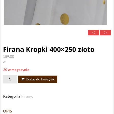
Firana Kropki 400×250 złoto
159.00
zł
20 w magazynie
ilość
Dodaj do koszyka
Firana
Kropki
Kategoria
Firany
.
400x250
złoto
OPIS