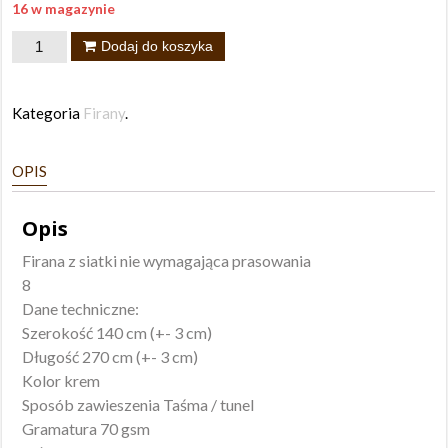
16 w magazynie
ilość
Dodaj do koszyka
Firana
Liliana
Kategoria
Firany
.
140x270
OPIS
Opis
Firana z siatki nie wymagająca prasowania
8
Dane techniczne:
Szerokość 140 cm (+- 3 cm)
Długość 270 cm (+- 3 cm)
Kolor krem
Sposób zawieszenia Taśma / tunel
Gramatura 70 gsm