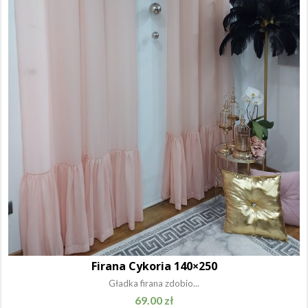
Firana Cykoria 140×250
Gładka firana zdobio...
69.00
zł