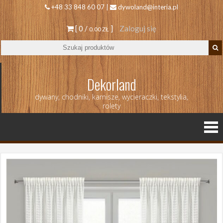
+48 33 848 60 07 |
dywoland@interia.pl
[ 0 /
]
Zaloguj się
0.00 ZŁ
Dekorland
dywany, chodniki, karnisze, wycieraczki, tekstylia,
rolety