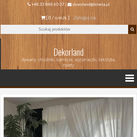
+48 33 848 60 07 |
dywoland@interia.pl
[ 0 /
]
Zaloguj się
0.00 ZŁ
Dekorland
dywany, chodniki, karnisze, wycieraczki, tekstylia,
rolety