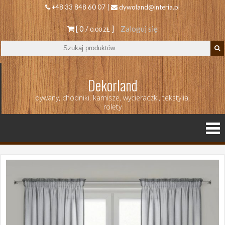
+48 33 848 60 07 |
dywoland@interia.pl
[ 0 /
]
Zaloguj się
0.00 ZŁ
Dekorland
dywany, chodniki, karnisze, wycieraczki, tekstylia,
rolety