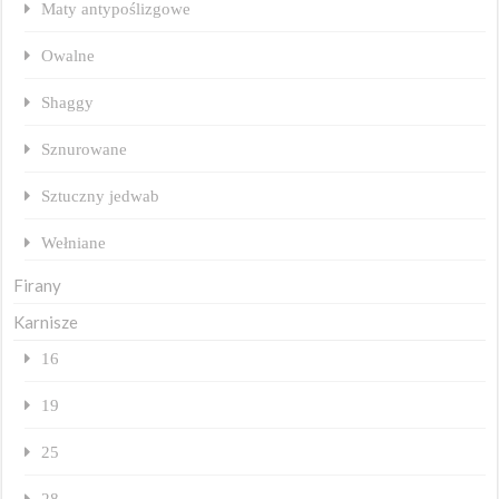
Maty antypoślizgowe
Owalne
Shaggy
Sznurowane
Sztuczny jedwab
Wełniane
Firany
Karnisze
16
19
25
28