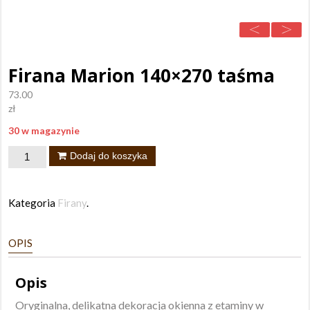
Firana Marion 140×270 taśma
73.00
zł
30 w magazynie
ilość
Dodaj do koszyka
Firana
Marion
Kategoria
Firany
.
140x270
taśma
OPIS
Opis
Oryginalna, delikatna dekoracja okienna z etaminy w