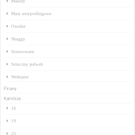
Makaty
Maty antypoślizgowe
Owalne
Shaggy
Sznurowane
Sztuczny jedwab
Wełniane
Firany
Karnisze
16
19
25