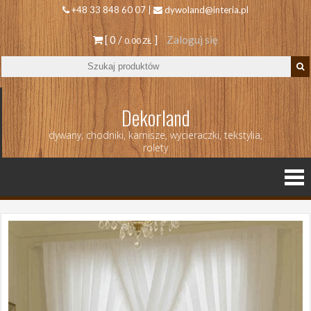
+48 33 848 60 07 |
dywoland@interia.pl
[ 0 /
]
Zaloguj się
0.00 ZŁ
Dekorland
dywany, chodniki, karnisze, wycieraczki, tekstylia,
rolety