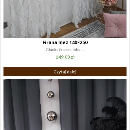
Firana Inez 140×250
Gładka firana zdobio...
149.00
zł
Czytaj dalej