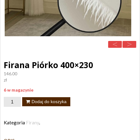
Firana Piórko 400×230
146.00
zł
6 w magazynie
ilość
Dodaj do koszyka
Firana
Piórko
Kategoria
Firany
.
400x230