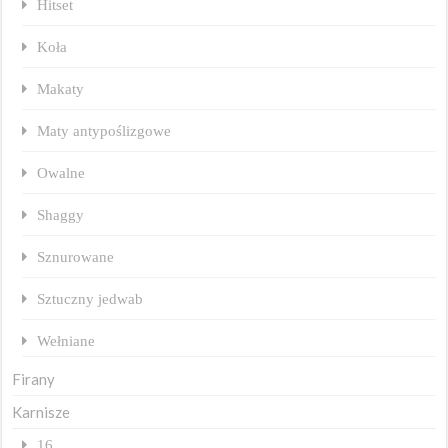
Hitset
Koła
Makaty
Maty antypoślizgowe
Owalne
Shaggy
Sznurowane
Sztuczny jedwab
Wełniane
Firany
Karnisze
16