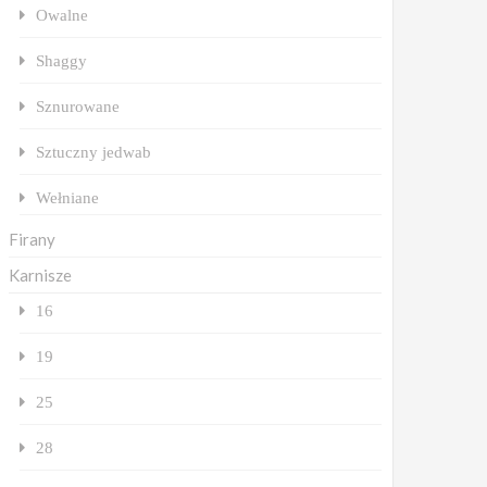
Owalne
Shaggy
Sznurowane
Sztuczny jedwab
Wełniane
Firany
Karnisze
16
19
25
28