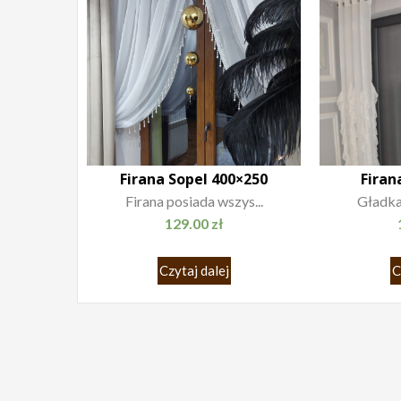
Firana Sopel 400×250
Firan
Firana posiada wszys...
Gładka 
129.00
zł
Czytaj dalej
C