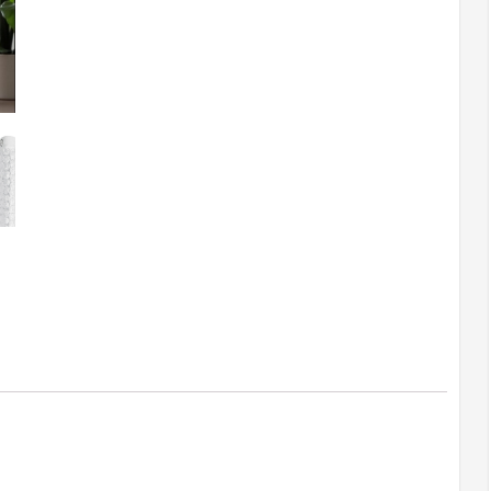
140x250
przelotka