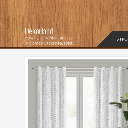
Dekorland
dywany, chodniki, karnisze,
STRO
wycieraczki, tekstylia, rolety