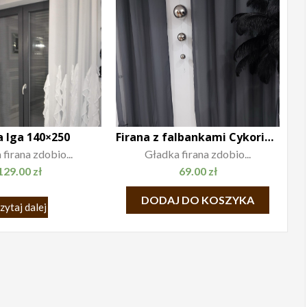
a Iga 140×250
Firana z falbankami Cykoria 140×250
firana zdobio...
Gładka firana zdobio...
129.00
zł
69.00
zł
DODAJ DO KOSZYKA
zytaj dalej