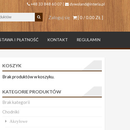
+48 33 848 60 07 |
dywoland@interia.pl
Zaloguj się
[ 0 /
0.00 ZŁ
]
STAWA I PŁATNOŚĆ
KONTAKT
REGULAMIN
KOSZYK
Brak produktów w koszyku.
KATEGORIE PRODUKTÓW
Brak kategorii
Chodniki
Akrylowe