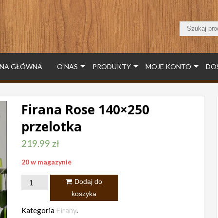
NA GŁÓWNA
O NAS
PRODUKTY
MOJE KONTO
DO
Firana Rose 140×250
przelotka
219.99
zł
20 w magazynie
ilość
Dodaj do
Firana
koszyka
Rose
Kategoria
Firany
.