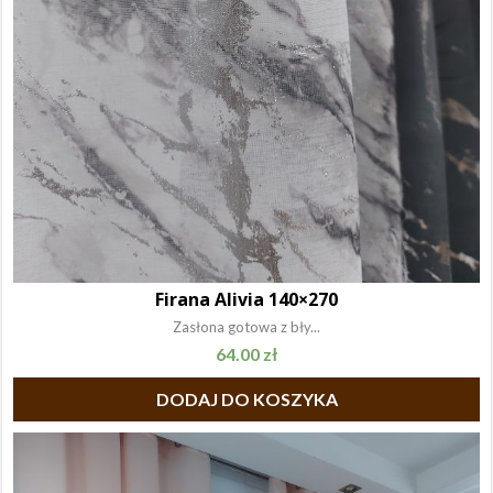
Firana Alivia 140×270
Zasłona gotowa z bły...
64.00
zł
DODAJ DO KOSZYKA