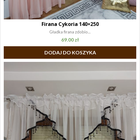
Firana Cykoria 140×250
Gładka firana zdobio...
69.00
zł
DODAJ DO KOSZYKA