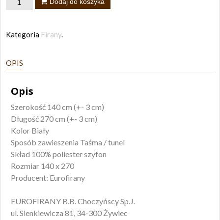
ilość
Dodaj do koszyka
Firana
Roses
Kategoria
Firany
.
140x270
taśma
OPIS
Opis
Szerokość 140 cm (+- 3 cm)
Długość 270 cm (+- 3 cm)
Kolor Biały
Sposób zawieszenia Taśma / tunel
Skład 100% poliester szyfon
Rozmiar 140 x 270
Producent: Eurofirany
EUROFIRANY B.B. Choczyńscy Sp.J.
ul. Sienkiewicza 81, 34-300 Żywiec