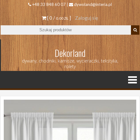
+48 33 848 60 07 |
dywoland@interia.pl
[ 0 /
]
Zaloguj się
0.00 ZŁ
Dekorland
dywany, chodniki, karnisze, wycieraczki, tekstylia,
rolety