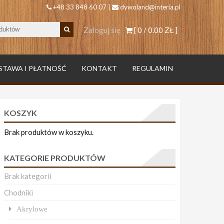
+48 33 848 60 07 |
dywoland@interia.pl
Zaloguj się
[ 0 /
0.00 ZŁ
]
STAWA I PŁATNOŚĆ
KONTAKT
REGULAMIN
KOSZYK
Brak produktów w koszyku.
KATEGORIE PRODUKTÓW
Brak kategorii
Chodniki
Akrylowe