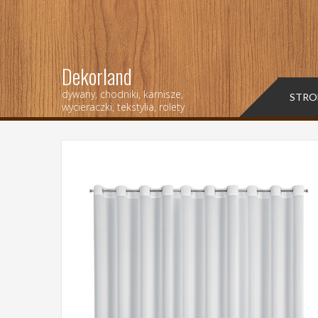
Dekorland
dywany, chodniki, karnisze,
STRO
wycieraczki, tekstylia, rolety