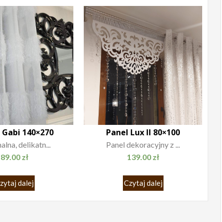
 Gabi 140×270
Panel Lux II 80×100
alna, delikatn...
Panel dekoracyjny z ...
89.00
zł
139.00
zł
zytaj dalej
Czytaj dalej