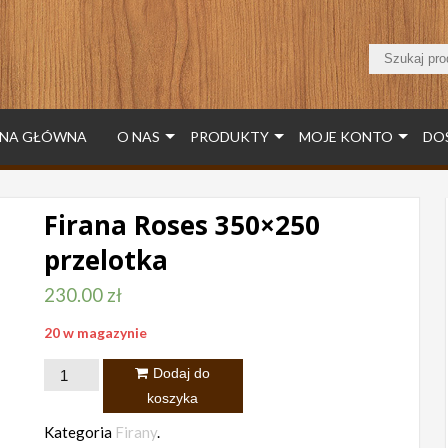
NA GŁÓWNA
O NAS
PRODUKTY
MOJE KONTO
DO
Firana Roses 350×250
przelotka
230.00
zł
20 w magazynie
ilość
Dodaj do
Firana
koszyka
Roses
Kategoria
Firany
.