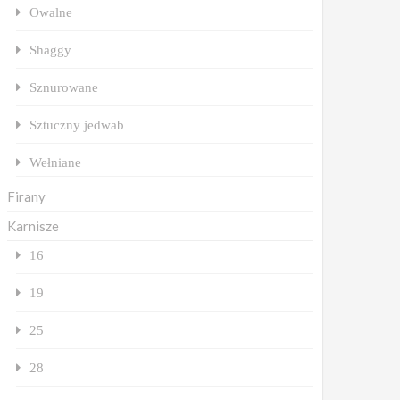
Owalne
Shaggy
Sznurowane
Sztuczny jedwab
Wełniane
Firany
Karnisze
16
19
25
28