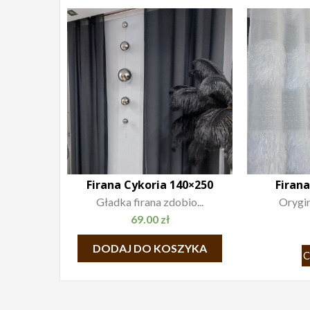
Firana Cykoria 140×250
Firana
Gładka firana zdobio...
Orygin
69.00
zł
DODAJ DO KOSZYKA
C