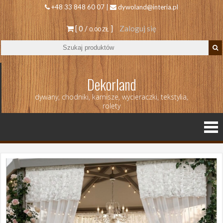
+48 33 848 60 07 |
dywoland@interia.pl
[ 0 /
]
Zaloguj się
0.00 ZŁ
Dekorland
dywany, chodniki, karnisze, wycieraczki, tekstylia,
rolety