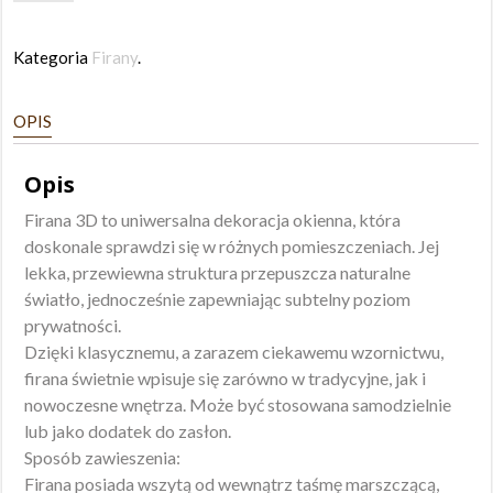
Firana
Róże
Kategoria
Firany
.
3D
130x250
OPIS
Opis
Firana 3D to uniwersalna dekoracja okienna, która
doskonale sprawdzi się w różnych pomieszczeniach. Jej
lekka, przewiewna struktura przepuszcza naturalne
światło, jednocześnie zapewniając subtelny poziom
prywatności.
Dzięki klasycznemu, a zarazem ciekawemu wzornictwu,
firana świetnie wpisuje się zarówno w tradycyjne, jak i
nowoczesne wnętrza. Może być stosowana samodzielnie
lub jako dodatek do zasłon.
Sposób zawieszenia:
Firana posiada wszytą od wewnątrz taśmę marszczącą,