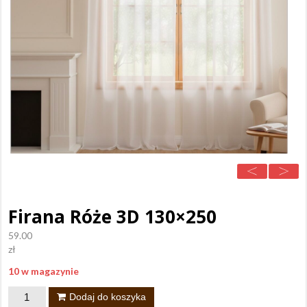
Firana Róże 3D 130×250
59.00
zł
10 w magazynie
ilość
Dodaj do koszyka