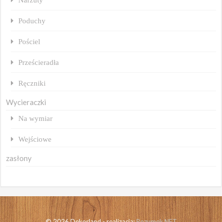
Poduchy
Pościel
Prześcieradła
Ręczniki
Wycieraczki
Na wymiar
Wejściowe
zasłony
© 2026 Dekorland - realizacja:
Rozumek.NET