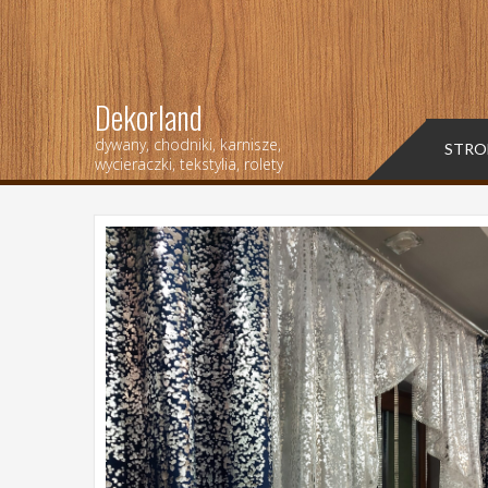
Dekorland
dywany, chodniki, karnisze,
STRO
wycieraczki, tekstylia, rolety