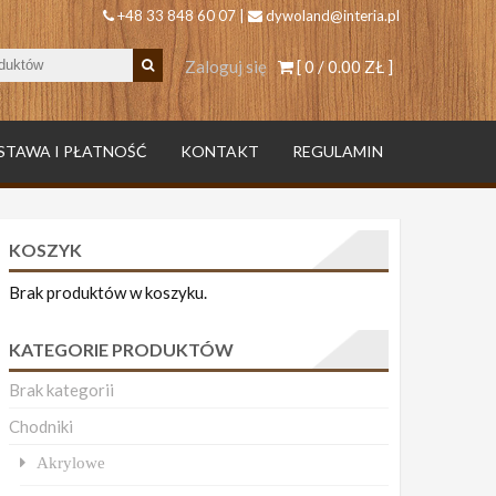
+48 33 848 60 07 |
dywoland@interia.pl
Zaloguj się
[ 0 /
0.00 ZŁ
]
STAWA I PŁATNOŚĆ
KONTAKT
REGULAMIN
KOSZYK
Brak produktów w koszyku.
KATEGORIE PRODUKTÓW
Brak kategorii
Chodniki
Akrylowe