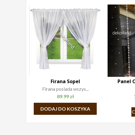
Firana Sopel
Panel C
Firana posiada wszys...
89.99
zł
DODAJ DO KOSZYKA
C