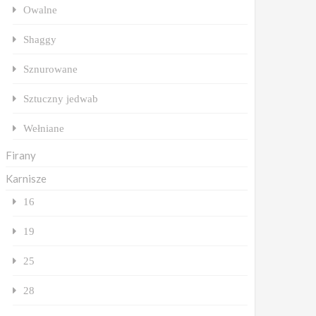
Owalne
Shaggy
Sznurowane
Sztuczny jedwab
Wełniane
Firany
Karnisze
16
19
25
28