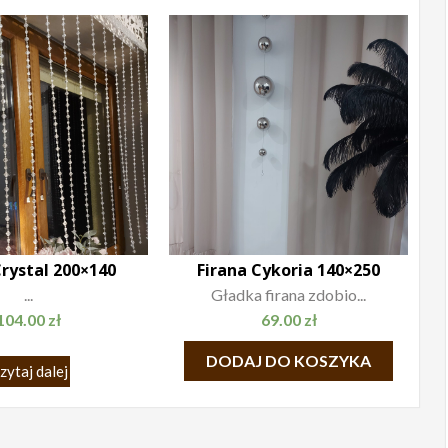
rystal 200×140
Firana Cykoria 140×250
...
Gładka firana zdobio...
104.00
zł
69.00
zł
DODAJ DO KOSZYKA
zytaj dalej