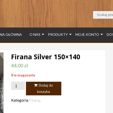
NA GŁÓWNA
O NAS
PRODUKTY
MOJE KONTO
DO
Firana Silver 150×140
44.00
zł
8 w magazynie
ilość
Dodaj do
Firana
koszyka
Silver
Kategoria
Firany
.
150x140