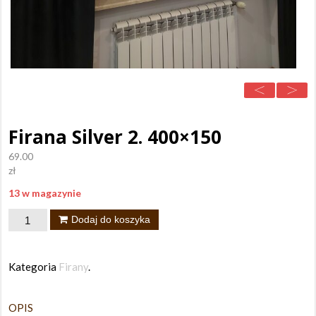
Firana Silver 2. 400×150
69.00
zł
13 w magazynie
ilość
Dodaj do koszyka
Firana
Silver
Kategoria
Firany
.
2.
400x150
OPIS