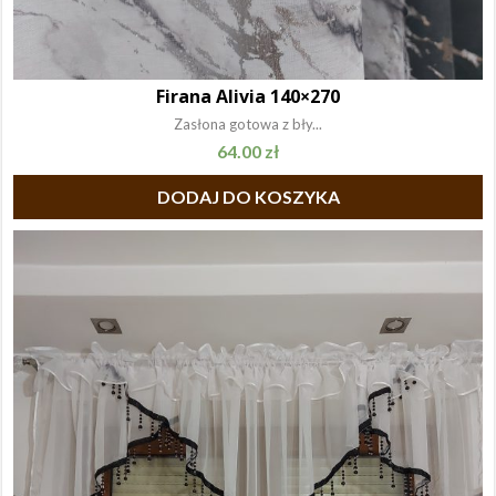
Firana Alivia 140×270
Zasłona gotowa z bły...
64.00
zł
DODAJ DO KOSZYKA