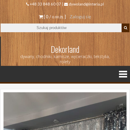
+48 33 848 60 07 |
dywoland@interia.pl
[ 0 /
]
Zaloguj się
0.00 ZŁ
Dekorland
dywany, chodniki, karnisze, wycieraczki, tekstylia,
rolety