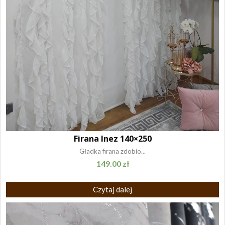
Firana Inez 140×250
Gładka firana zdobio...
149.00
zł
Czytaj dalej