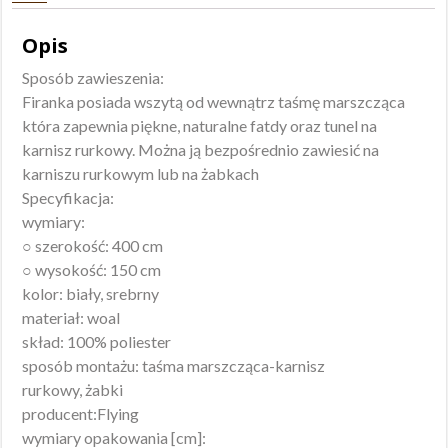
Opis
Sposób zawieszenia:
Firanka posiada wszytą od wewnątrz taśmę marszcząca
która zapewnia piękne, naturalne fatdy oraz tunel na
karnisz rurkowy. Można ją bezpośrednio zawiesić na
karniszu rurkowym lub na żabkach
Specyfikacja:
wymiary:
○ szerokość: 400 cm
○ wysokość: 150 cm
kolor: biały, srebrny
materiał: woal
skład: 100% poliester
sposób montażu: taśma marszcząca-karnisz
rurkowy, żabki
producent:Flying
wymiary opakowania [cm]: