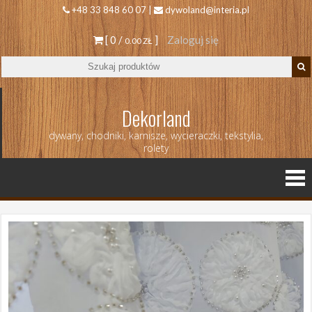
+48 33 848 60 07 |
dywoland@interia.pl
[ 0 /
]
Zaloguj się
0.00 ZŁ
Dekorland
dywany, chodniki, karnisze, wycieraczki, tekstylia,
rolety