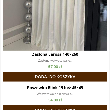
Zasłona Larosa 140×260
Zasłona welwetowa je...
57.00
zł
DODAJ DO KOSZYKA
Poszewka Blink 19 beż 45×45
Welwetowa poszewka z...
34.00
zł
DODAJ DO KOSZYKA