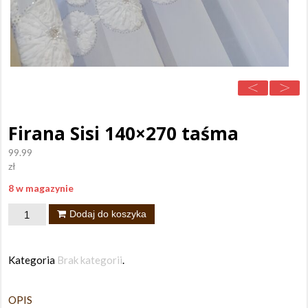
Firana Sisi 140×270 taśma
99.99
zł
8 w magazynie
ilość
Dodaj do koszyka
Firana
Sisi
Kategoria
Brak kategorii
.
140x270
taśma
OPIS