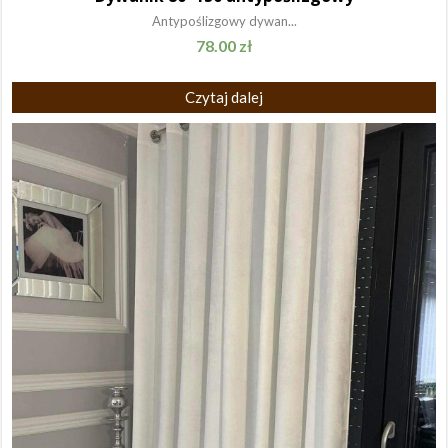
Antypoślizgowy dywan...
78.00
zł
Czytaj dalej