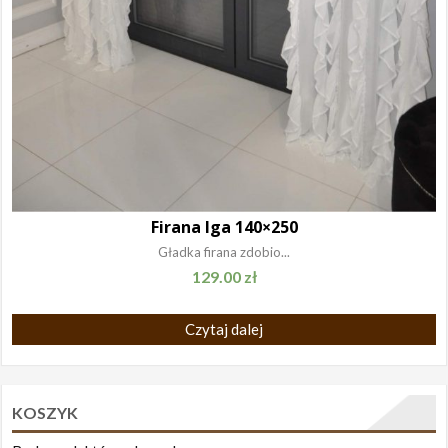
Firana Iga 140×250
Gładka firana zdobio...
129.00
zł
Czytaj dalej
KOSZYK