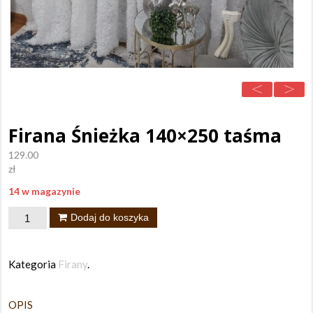
Firana Śnieżka 140×250 taśma
129.00
zł
14 w magazynie
ilość
Dodaj do koszyka
Firana
Śnieżka
Kategoria
Firany
.
140x250
taśma
OPIS