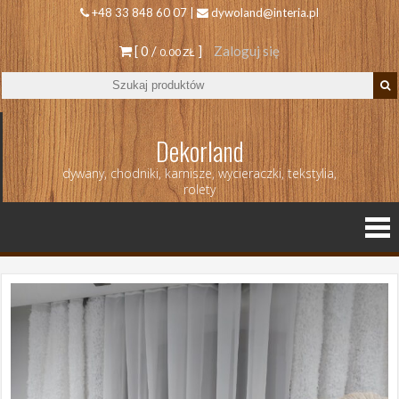
+48 33 848 60 07 |
dywoland@interia.pl
[ 0 /
]
Zaloguj się
0.00 ZŁ
Dekorland
dywany, chodniki, karnisze, wycieraczki, tekstylia,
rolety