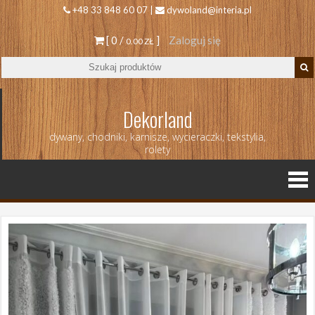
+48 33 848 60 07 |
dywoland@interia.pl
[ 0 /
]
Zaloguj się
0.00 ZŁ
Dekorland
dywany, chodniki, karnisze, wycieraczki, tekstylia,
rolety