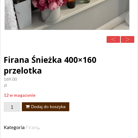
Firana Śnieżka 400×160
przelotka
169.00
zł
12 w magazynie
ilość
Dodaj do koszyka
Firana
Śnieżka
Kategoria
Firany
.
400x160