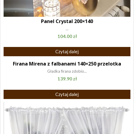
Panel Crystal 200×140
...
104.00
zł
Czytaj dalej
Firana Mirena z falbanami 140×250 przelotka
Gładka firana zdobio...
139.90
zł
Czytaj dalej