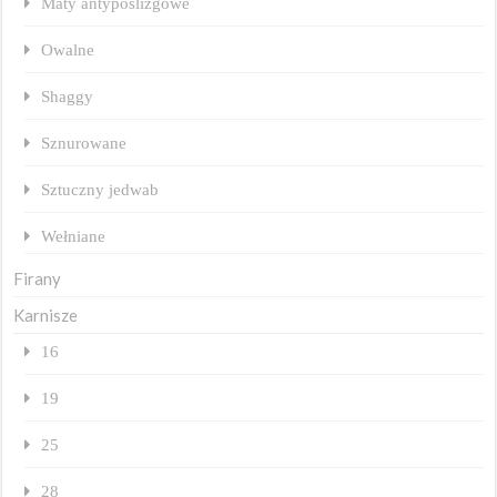
Maty antypoślizgowe
Owalne
Shaggy
Sznurowane
Sztuczny jedwab
Wełniane
Firany
Karnisze
16
19
25
28