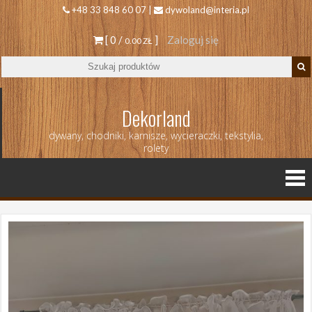
+48 33 848 60 07 |
dywoland@interia.pl
[ 0 /
]
Zaloguj się
0.00 ZŁ
Dekorland
dywany, chodniki, karnisze, wycieraczki, tekstylia,
rolety