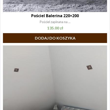
Pościel Balerina 220×200
Pościel zapinana na ...
135.00
zł
DODAJ DO KOSZYKA