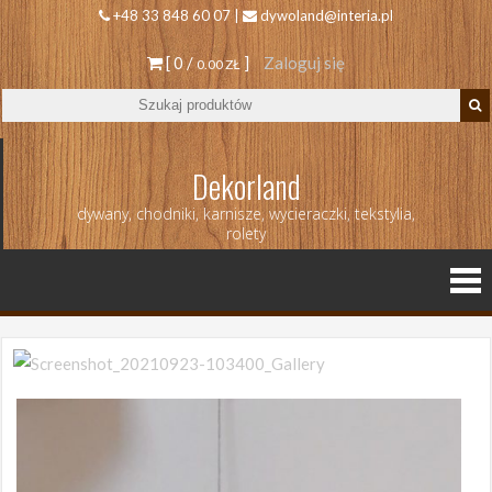
+48 33 848 60 07 |
dywoland@interia.pl
[ 0 /
]
Zaloguj się
0.00 ZŁ
Dekorland
dywany, chodniki, karnisze, wycieraczki, tekstylia,
rolety