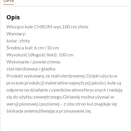
OPIS
Opis
Wiszące kule CHROM wys.100 cm złote
Wymiary:
kolor: złoty
Średnica kuli: 6 cm i 10 cm
Wysokość (długość linki): 100 cm
Wykonanie / powierzchnia:
stal nierdzewna / gładka
Produkt wykonany ze stali nierdzewnej. Dzięki użyciu w
procesie produkcji materiałów najwyższej jakości, kule są
odporne na działanie czynników atmosferycznych i nadają
się do użytku zewnętrznego.Girlandy można używać w
wersji pionowej i poziomej – z obu stron kul znajduje się
blokada uniemożliwiająca przesuwanie się.