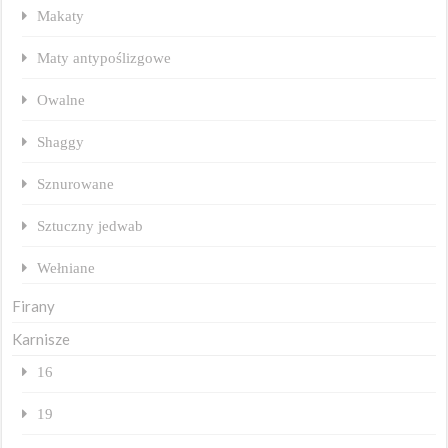
Makaty
Maty antypoślizgowe
Owalne
Shaggy
Sznurowane
Sztuczny jedwab
Wełniane
Firany
Karnisze
16
19