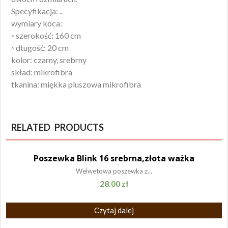
Specyfikacja: ..
wymiary koca:
◦ szerokość: 160 cm
◦ dtugość: 20 cm
kolor: czarny, srebrny
skład: mikrofibra
tkanina: miękka pluszowa mikrofibra
RELATED PRODUCTS
Poszewka Blink 16 srebrna,złota ważka
Welwetowa poszewka z...
28.00
zł
Czytaj dalej