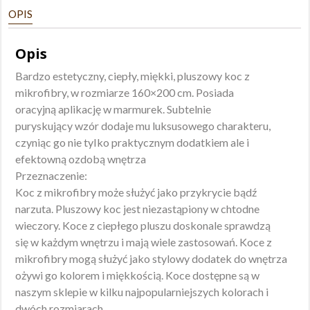
OPIS
Opis
Bardzo estetyczny, ciepły, miękki, pluszowy koc z
mikrofibry, w rozmiarze 160×200 cm. Posiada
oracyjną aplikację w marmurek. Subtelnie
puryskujący wzór dodaje mu luksusowego charakteru,
czyniąc go nie tyIko praktycznym dodatkiem ale i
efektowną ozdobą wnętrza
Przeznaczenie:
Koc z mikrofibry może służyć jako przykrycie bądź
narzuta. Pluszowy koc jest niezastąpiony w chtodne
wieczory. Koce z ciepłego pluszu doskonale sprawdzą
się w każdym wnętrzu i mają wiele zastosowań. Koce z
mikrofibry mogą służyć jako stylowy dodatek do wnętrza
ożywi go kolorem i miękkością. Koce dostępne są w
naszym sklepie w kilku najpopularniejszych kolorach i
dwóch rozmiarach.