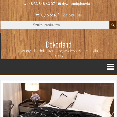
+48 33 848 60 07 |
dywoland@interia.pl
[ 0 /
]
Zaloguj się
0.00 ZŁ
Dekorland
dywany, chodniki, karnisze, wycieraczki, tekstylia,
rolety