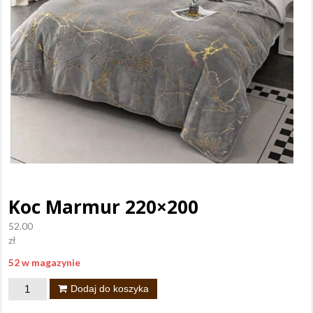
Koc Marmur 220×200
52.00
zł
52 w magazynie
ilość
Dodaj do koszyka
Koc