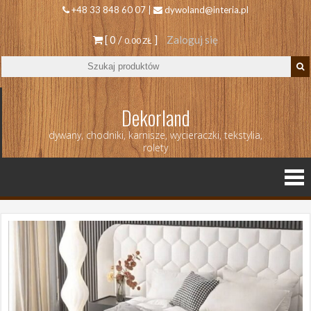
+48 33 848 60 07 |
dywoland@interia.pl
[ 0 /
]
Zaloguj się
0.00 ZŁ
Dekorland
dywany, chodniki, karnisze, wycieraczki, tekstylia,
rolety