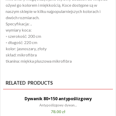
ożywi go kolorem i miękkością. Koce dostępne są w
naszym sklepie w kilku najpopularniejszych kolorach i
dwóch rozmiarach.
Specyfikacja: ..
wymiary koca:
◦ szerokość: 200 cm
◦ dtugość: 220 cm
kolor: jasnoszary, złoty
skład: mikrofibra
tkanina: miękka pluszowa mikrofibra
RELATED PRODUCTS
Dywanik 80×150 antypoślizgowy
Antypoślizgowy dywan...
78.00
zł