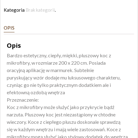
Marmur
Kategoria
Brak kategorii
.
220x200
OPIS
Opis
Bardzo estetyczny, ciepły, miękki, pluszowy koc z
mikrofibry, w rozmiarze 200 x 220 cm. Posiada
oracyjną aplikację w marmurek. Subtelnie
puryskujący wzór dodaje mu luksusowego charakteru,
czyniąc go nie tyIko praktycznym dodatkiem ale i
efektowną ozdobą wnętrza
Przeznaczenie:
Koc z mikrofibry może służyć jako przykrycie bądź
narzuta. Pluszowy koc jest niezastąpiony w chtodne
wieczory. Koce z ciepłego pluszu doskonale sprawdzą
się w każdym wnętrzu i mają wiele zastosowań. Koce z
mikrofibry mogą służyć jako stylowy dodatek do wnętrza