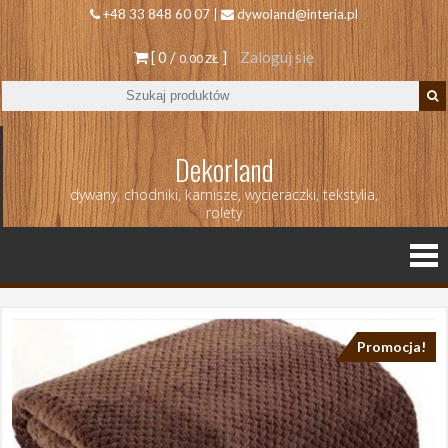
+48 33 848 60 07 |
dywoland@interia.pl
[ 0 /
]
Zaloguj się
0.00 ZŁ
Dekorland
dywany, chodniki, karnisze, wycieraczki, tekstylia,
rolety
Promocja!