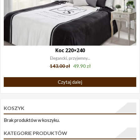
Koc 220×240
Elegancki, przyjemny...
143.00
zł
49.90
zł
Czytaj dalej
KOSZYK
Brak produktów w koszyku.
KATEGORIE PRODUKTÓW