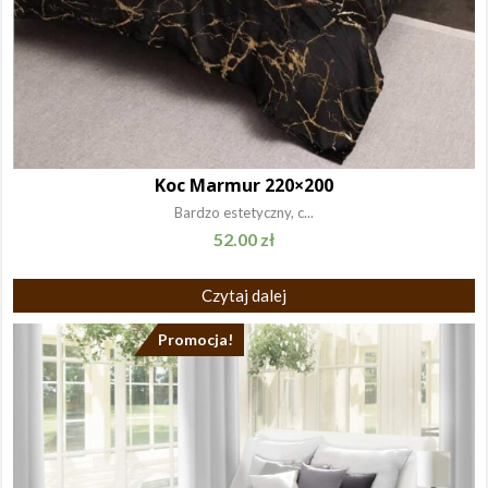
Koc Marmur 220×200
Bardzo estetyczny, c...
52.00
zł
Czytaj dalej
Promocja!