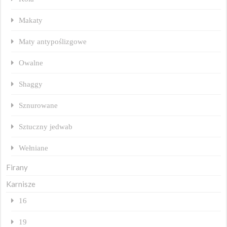
Makaty
Maty antypoślizgowe
Owalne
Shaggy
Sznurowane
Sztuczny jedwab
Wełniane
Firany
Karnisze
16
19