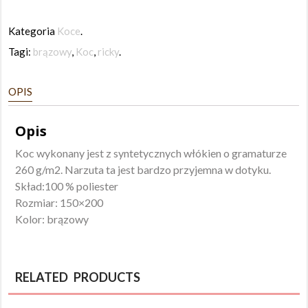
Koc
Ricky
Kategoria
Koce
.
150x200
Tagi:
brązowy
,
Koc
,
ricky
.
brązowy
OPIS
Opis
Koc wykonany jest z syntetycznych włókien o gramaturze
260 g/m2. Narzuta ta jest bardzo przyjemna w dotyku.
Skład:100 % poliester
Rozmiar: 150×200
Kolor: brązowy
RELATED PRODUCTS