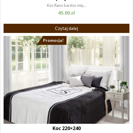
Koc flano bardzo mię...
45.00
zł
Czytaj dalej
Promocja!
Koc 220×240