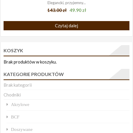
Elegancki, przyjemny...
143.00
zł
49.90
zł
Czytaj dalej
KOSZYK
Brak produktów w koszyku.
KATEGORIE PRODUKTÓW
Brak kategorii
Chodniki
Akrylowe
BCF
Doszywane