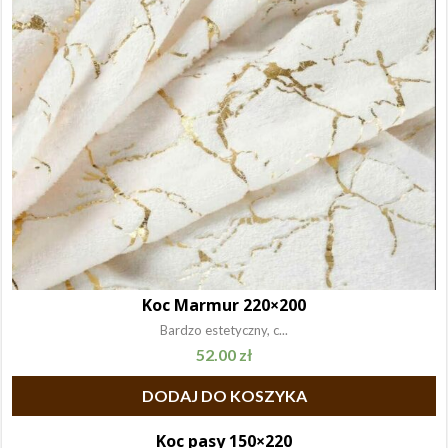
Koc Marmur 220×200
Bardzo estetyczny, c...
52.00
zł
DODAJ DO KOSZYKA
Koc pasy 150×220