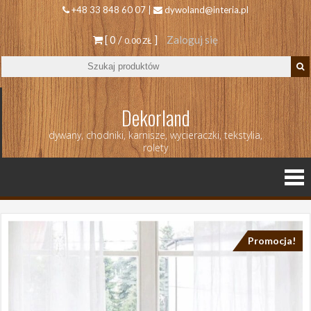
+48 33 848 60 07 |
dywoland@interia.pl
[ 0 /
]
Zaloguj się
0.00 ZŁ
Dekorland
dywany, chodniki, karnisze, wycieraczki, tekstylia,
rolety
Promocja!