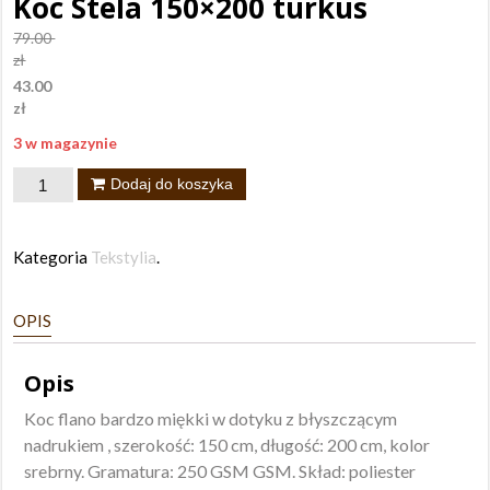
Koc Stela 150×200 turkus
79.00
zł
43.00
zł
3 w magazynie
ilość
Dodaj do koszyka
Koc
Stela
Kategoria
Tekstylia
.
150x200
turkus
OPIS
Opis
Koc flano bardzo miękki w dotyku z błyszczącym
nadrukiem , szerokość: 150 cm, długość: 200 cm, kolor
srebrny. Gramatura: 250 GSM GSM. Skład: poliester