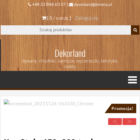
+48 33 848 60 07 |
dywoland@interia.pl
[ 0 /
]
Zaloguj się
0.00 ZŁ
Dekorland
dywany, chodniki, karnisze, wycieraczki, tekstylia,
rolety
Promocja!