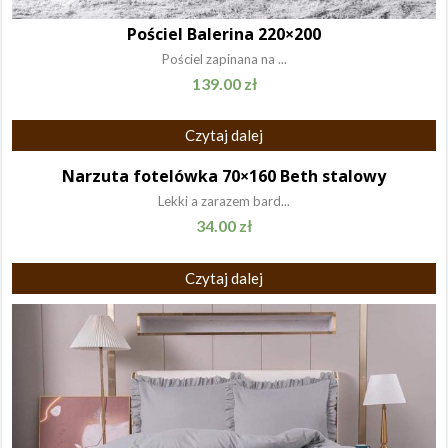
Pościel Balerina 220×200
Pościel zapinana na ...
139.00
zł
Czytaj dalej
Narzuta fotelówka 70×160 Beth stalowy
Lekki a zarazem bard...
34.00
zł
Czytaj dalej