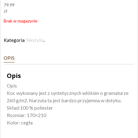
79.99
zł
Brak w magazynie
Kategoria
Tekstylia
.
OPIS
Opis
Opis
Koc wykonany jest z syntetycznych włókien o gramaturze
260 g/m2. Narzuta ta jest bardzo przyjemna w dotyku.
Skład:100 % poliester
Rozmiar: 170×210
Kolor: cegła