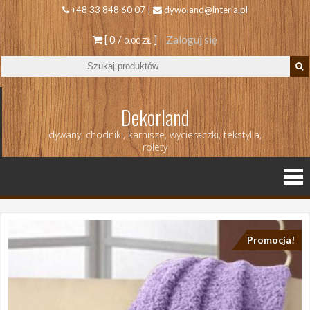
+48 33 848 60 07 |
dywoland@interia.pl
[ 0 /
]
Zaloguj się
0.00 ZŁ
Dekorland
dywany, chodniki, karnisze, wycieraczki, tekstylia,
rolety
Promocja!