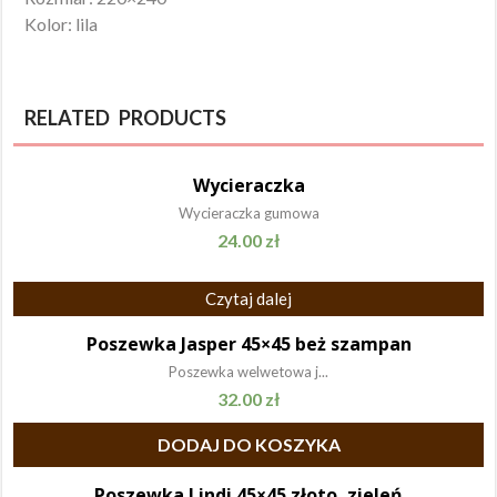
Kolor: lila
RELATED PRODUCTS
Wycieraczka
Wycieraczka gumowa
24.00
zł
Czytaj dalej
Poszewka Jasper 45×45 beż szampan
Poszewka welwetowa j...
32.00
zł
DODAJ DO KOSZYKA
Poszewka Lindi 45×45 złoto, zieleń