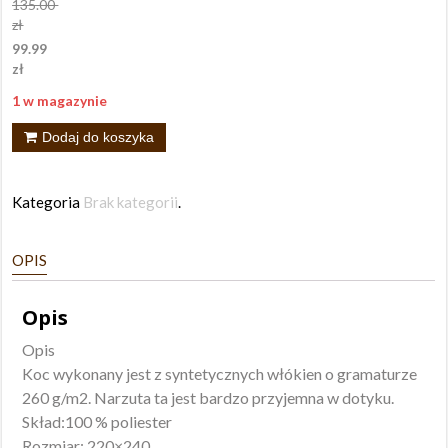
135.00
zł
99.99
zł
1 w magazynie
ilość
Dodaj do koszyka
Koc
Szetland
Kategoria
Brak kategorii
.
220x240
lila
OPIS
Opis
Opis
Koc wykonany jest z syntetycznych włókien o gramaturze
260 g/m2. Narzuta ta jest bardzo przyjemna w dotyku.
Skład:100 % poliester
Rozmiar: 220×240