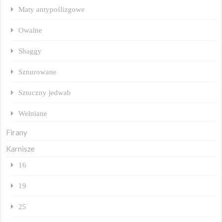
Maty antypoślizgowe
Owalne
Shaggy
Sznurowane
Sztuczny jedwab
Wełniane
Firany
Karnisze
16
19
25