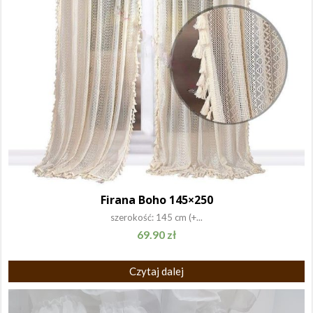
Firana Boho 145×250
szerokość: 145 cm (+...
69.90
zł
Czytaj dalej