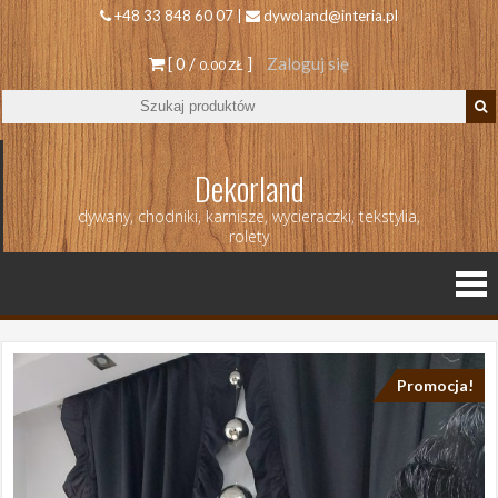
+48 33 848 60 07 |
dywoland@interia.pl
[ 0 /
]
Zaloguj się
0.00 ZŁ
Dekorland
dywany, chodniki, karnisze, wycieraczki, tekstylia,
rolety
Promocja!