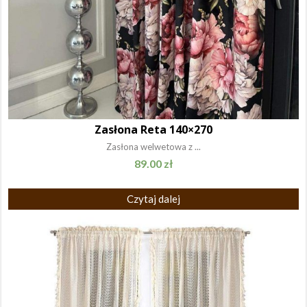
Zasłona Reta 140×270
Zasłona welwetowa z ...
89.00
zł
Czytaj dalej