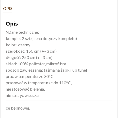
150x250
OPIS
Opis
9Dane techniczne:
komplet 2 szt ( cena dotyczy kompletu)
kolor : czarny
szerokość: 150 cm (+- 3 cm)
długość: 250 cm (+- 3 cm)
skład: 100% poliester, mikrofibra
sposób zawieszania: taśma na żabki lub tunel
prać w temperaturze 30°C,
prasować w temperaturze do 110°C,
nie stosować bielenia,
nie suszyć w suszar
ce bębnowej.