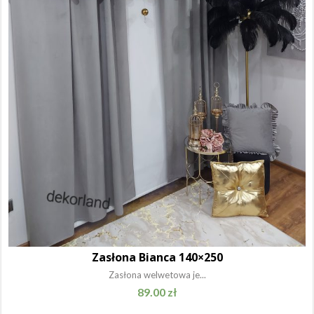
Zasłona Bianca 140×250
Zasłona welwetowa je...
89.00
zł