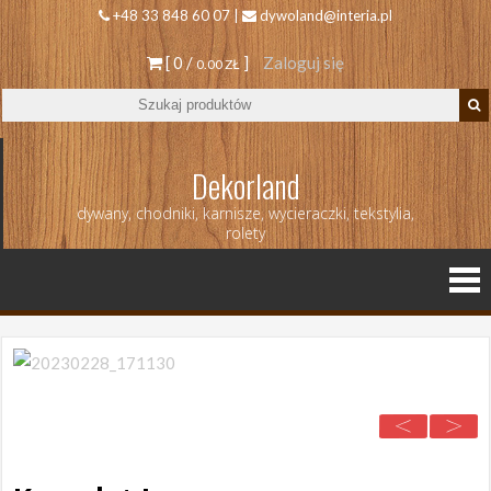
+48 33 848 60 07 |
dywoland@interia.pl
[ 0 /
]
Zaloguj się
0.00 ZŁ
Dekorland
dywany, chodniki, karnisze, wycieraczki, tekstylia,
rolety