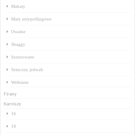
Makaty
Maty antypoślizgowe
Owalne
Shaggy
Sznurowane
Sztuczny jedwab
Wełniane
Firany
Karnisze
16
19