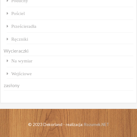
Poduchy
Pościel
Prześcieradła
Ręczniki
Wycieraczki
Na wymiar
Wejściowe
zasłony
© 2023 Dekorland - realizacja:
Rozumek.NET