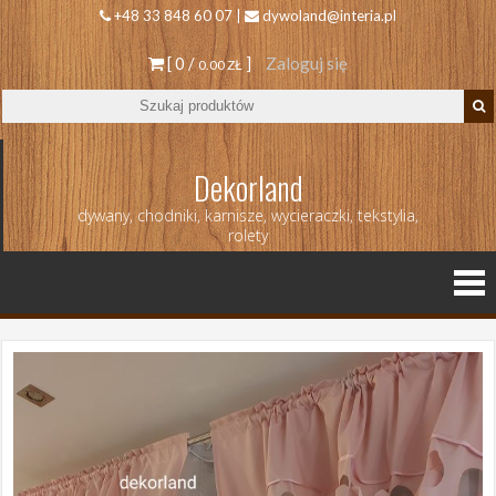
+48 33 848 60 07 |
dywoland@interia.pl
[ 0 /
]
Zaloguj się
0.00 ZŁ
Dekorland
dywany, chodniki, karnisze, wycieraczki, tekstylia,
rolety