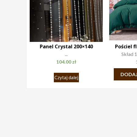
Panel Crystal 200×140
Pościel 
...
Skład 1
104.00
zł
DODAJ
Czytaj dalej