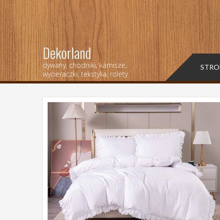
Dekorland
dywany, chodniki, karnisze,
STRO
wycieraczki, tekstylia, rolety