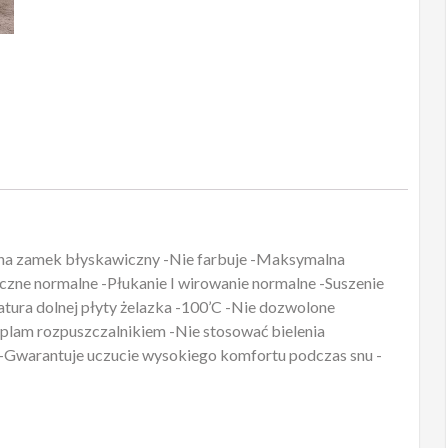
 na zamek błyskawiczny -Nie farbuje -Maksymalna
zne normalne -Płukanie I wirowanie normalne -Suszenie
ura dolnej płyty żelazka -100’C -Nie dozwolone
plam rozpuszczalnikiem -Nie stosować bielenia
-Gwarantuje uczucie wysokiego komfortu podczas snu -