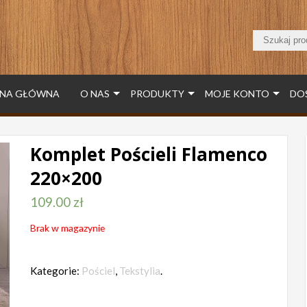
NA GŁÓWNA
O NAS
PRODUKTY
MOJE KONTO
DO
Komplet Pościeli Flamenco
220×200
109.00
zł
Brak w magazynie
Kategorie:
Pościel
,
Tekstylia
.