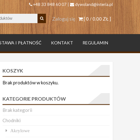
+48 33 848 60 07 |
dywoland@interia.pl
Zaloguj się
[ 0 /
0.00 ZŁ
]
STAWA I PŁATNOŚĆ
KONTAKT
REGULAMIN
KOSZYK
Brak produktów w koszyku.
KATEGORIE PRODUKTÓW
Brak kategorii
Chodniki
Akrylowe