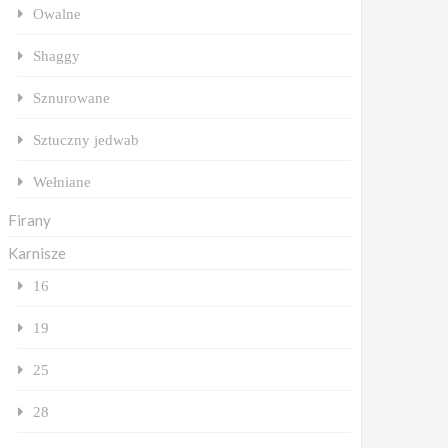
Owalne
Shaggy
Sznurowane
Sztuczny jedwab
Wełniane
Firany
Karnisze
16
19
25
28