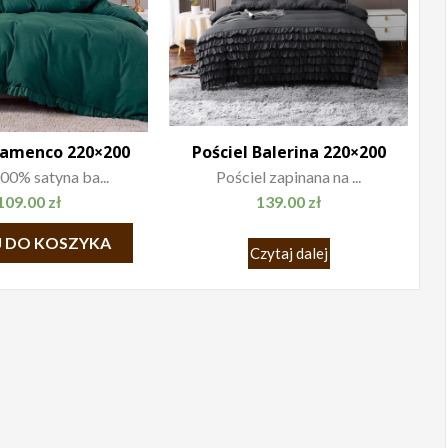
flamenco 220×200
Pościel Balerina 220×200
00% satyna ba...
Pościel zapinana na ...
109.00
zł
139.00
zł
 DO KOSZYKA
Czytaj dalej