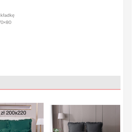
akładkę
 70×80